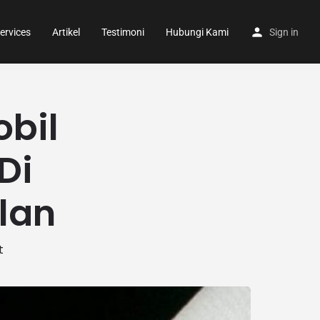
ervices
Artikel
Testimoni
Hubungi Kami
Sign in
bil
Di
lan
t