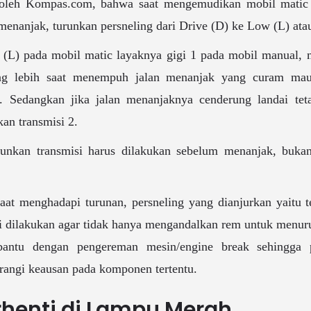
 oleh Kompas.com, bahwa saat mengemudikan mobil matic 
 menanjak, turunkan persneling dari Drive (D) ke Low (L) ata
w (L) pada mobil matic layaknya gigi 1 pada mobil manual,
ng lebih saat menempuh jalan menanjak yang curam ma
. Sedangkan jika jalan menanjaknya cenderung landai teta
an transmisi 2.
runkan transmisi harus dilakukan sebelum menanjak, buka
aat menghadapi turunan, persneling yang dianjurkan yaitu t
ini dilakukan agar tidak hanya mengandalkan rem untuk menur
rbantu dengan pengereman mesin/engine break sehingga
angi keausan pada komponen tertentu.
erhenti di Lampu Merah