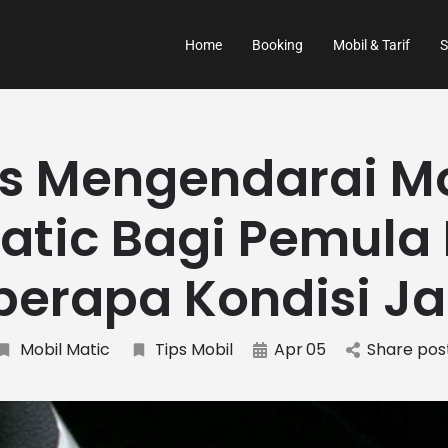
Home
Booking
Mobil & Tarif
S
ps Mengendarai Mo
atic Bagi Pemula 
berapa Kondisi Ja
Mobil Matic
Tips Mobil
Apr
05
Share pos