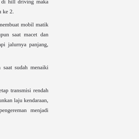
di hill driving maka
u ke 2.
 membuat mobil matik
upun saat macet dan
pi jalurnya panjang,
n saat sudah menaiki
etap transmisi rendah
unkan laju kendaraan,
 pengereman menjadi