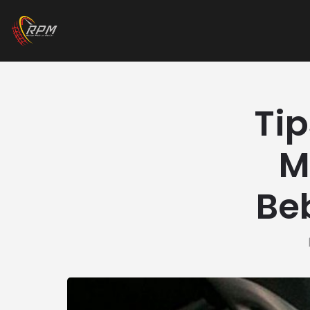
Ti
M
Be