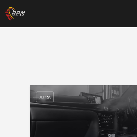
SEP
23