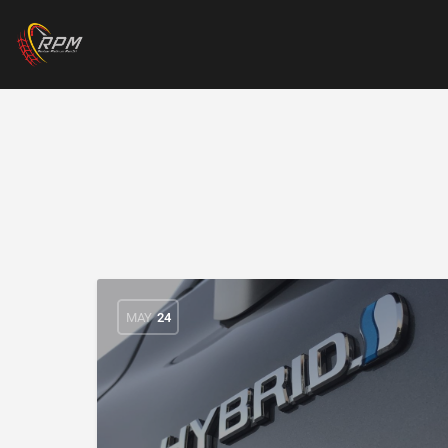
MAY
24